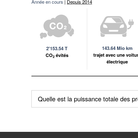
Année en cours
|
Depuis 2014
143.64 Mio km
2'153.54 T
trajet avec une voitu
CO
évités
2
électrique
Quelle est la puissance totale des p