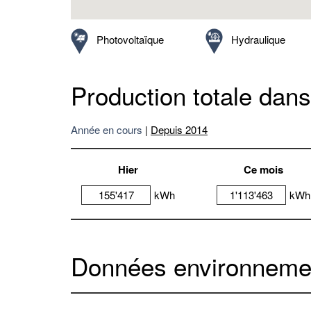
Photovoltaïque
Hydraulique
Production totale dans
Année en cours
|
Depuis 2014
Hier
Ce mois
155'417
kWh
1'113'463
kWh
Données environneme