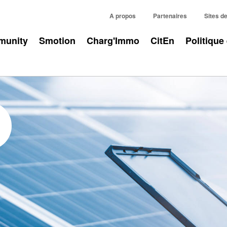
A propos
Partenaires
Sites d
unity
Smotion
Charg'Immo
CitEn
Politique