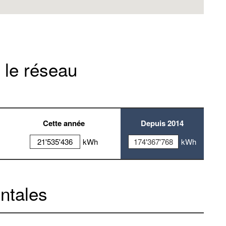
 le réseau
Cette année
Depuis 2014
21'535'436
kWh
174'367'768
kWh
ntales