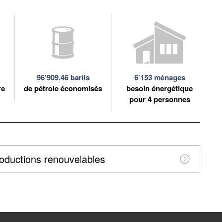
96'909.46 barils
6'153 ménages
re
de pétrole économisés
besoin énergétique
pour 4 personnes
roductions renouvelables