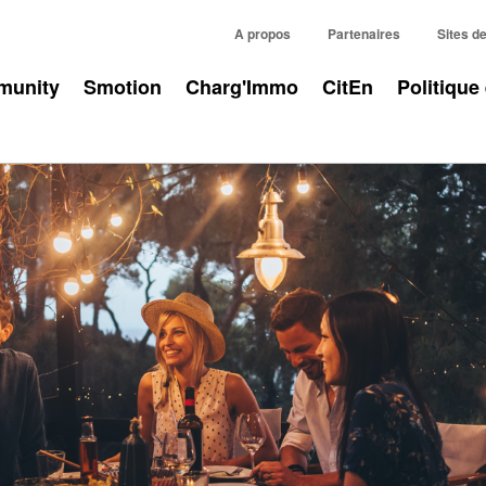
A propos
Partenaires
Sites d
unity
Smotion
Charg'Immo
CitEn
Politique