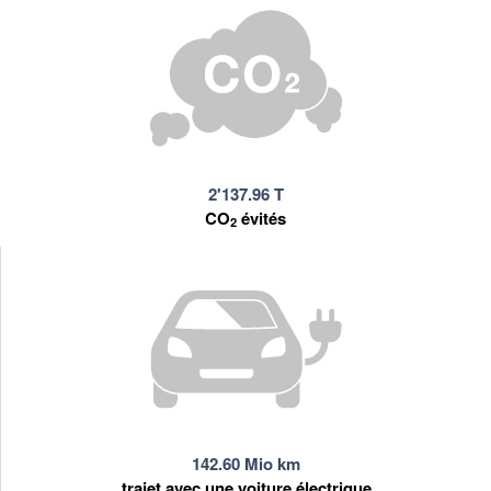
2'137.96 T
CO
évités
2
142.60 Mio km
trajet avec une voiture électrique