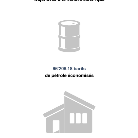
96'208.18 barils
de pétrole économisés