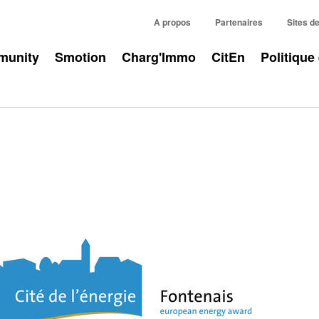
A propos
Partenaires
Sites d
unity
Smotion
Charg'Immo
CitEn
Politique