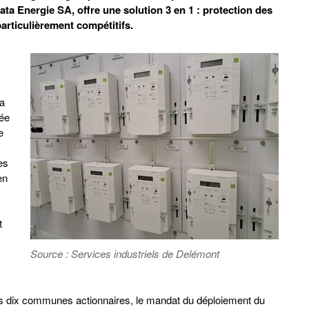
ata Energie SA, offre une solution 3 en 1 : protection des
articulièrement compétitifs.
la
dée
e
es
en
t
Source : Services industriels de Delémont
es dix communes actionnaires, le mandat du déploiement du