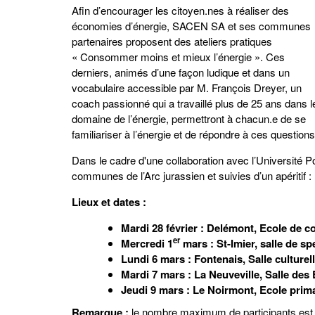
Afin d’encourager les citoyen.nes à réaliser des
économies d’énergie, SACEN SA et ses communes
partenaires proposent des ateliers pratiques
« Consommer moins et mieux l’énergie ». Ces
derniers, animés d’une façon ludique et dans un
vocabulaire accessible par M. François Dreyer, un
coach passionné qui a travaillé plus de 25 ans dans l
domaine de l’énergie, permettront à chacun.e de se
familiariser à l’énergie et de répondre à ces questions
Dans le cadre d'une collaboration avec l’Université P
communes de l’Arc jurassien et suivies d’un apéritif :
Lieux et dates :
Mardi 28 février : Delémont, Ecole de 
er
Mercredi 1
mars : St-Imier, salle de sp
Lundi 6 mars : Fontenais, Salle cultur
Mardi 7 mars : La Neuveville, Salle des
Jeudi 9 mars : Le Noirmont, Ecole prim
Remarque :
le nombre maximum de participants est li