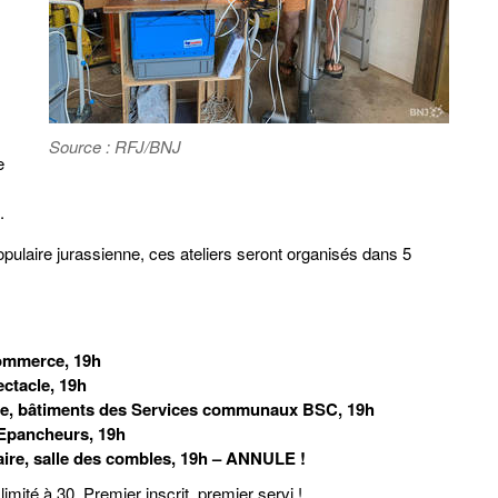
Source : RFJ/BNJ
e
.
opulaire jurassienne, ces ateliers seront organisés dans 5
commerce, 19h
ectacle, 19h
elle, bâtiments des Services communaux BSC, 19h
 Epancheurs, 19h
aire, salle des combles, 19h – ANNULE !
mité à 30. Premier inscrit, premier servi !