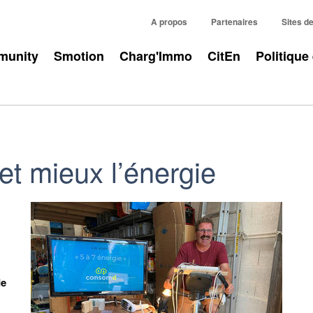
A propos
Partenaires
Sites d
unity
Smotion
Charg'Immo
CitEn
Politique
t mieux l’énergie
de