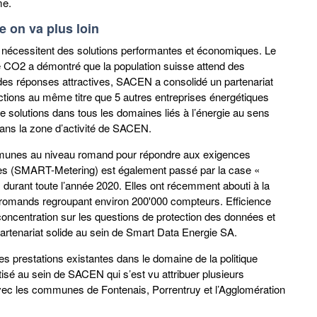
me.
e on va plus loin
s nécessitent des solutions performantes et économiques. Le
r le CO2 a démontré que la population suisse attend des
r des réponses attractives, SACEN a consolidé un partenariat
tions au même titre que 5 autres entreprises énergétiques
 solutions dans tous les domaines liés à l’énergie au sens
dans la zone d’activité de SACEN.
mmunes au niveau romand pour répondre aux exigences
gies (SMART-Metering) est également passé par la case «
urant toute l’année 2020. Elles ont récemment abouti à la
 romands regroupant environ 200'000 compteurs. Efficience
oncentration sur les questions de protection des données et
partenariat solide au sein de Smart Data Energie SA.
es prestations existantes dans le domaine de la politique
tisé au sein de SACEN qui s’est vu attribuer plusieurs
c les communes de Fontenais, Porrentruy et l’Agglomération