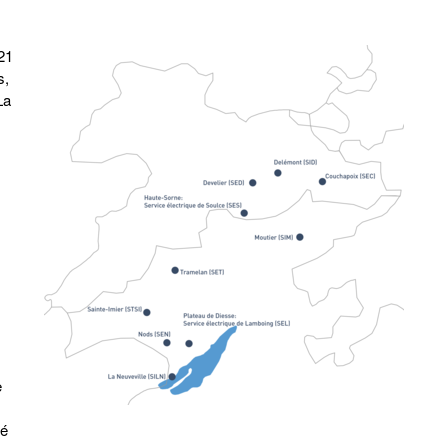
21
s,
La
e
té